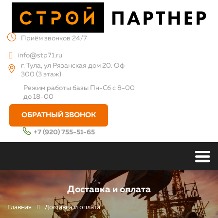
Приём звонков 24/7
info@stp71.ru
г. Тула, ул Рязанская дом 20. Оф
300 (3 этаж)
Режим работы базы
Пн-Сб с 8-00
до 18-00
ОБРАТНЫЙ ЗВОНОК
+7 (920) 755-51-65
Доставка и оплата
Главная
Доставка и оплата