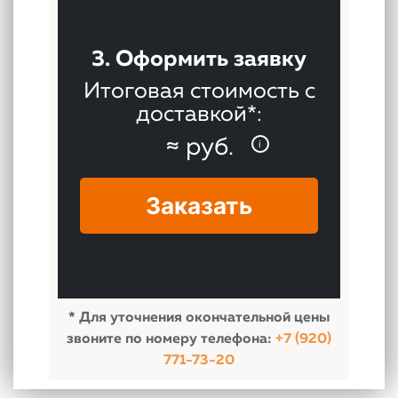
↑
3. Оформить заявку
Итоговая стоимость с
доставкой*:
≈
руб.
i
Нажимая на кнопку «Отправить»,
вы даете
Согласие на обработку
персональных данных
, а также
Заказать
Согласие на обработку
персональных данных
метрическими программами
в
порядке и на условиях
Политики
обработки персональных данных
* Для уточнения окончательной цены
звоните по номеру телефона:
+7 (920)
771-73-20