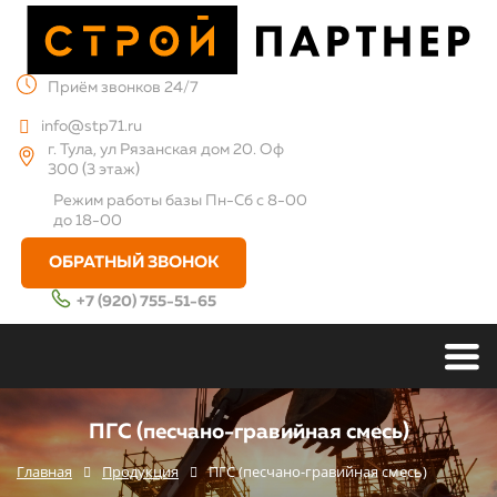
Приём звонков 24/7
info@stp71.ru
г. Тула, ул Рязанская дом 20. Оф
300 (3 этаж)
Режим работы базы
Пн-Сб с 8-00
до 18-00
ОБРАТНЫЙ ЗВОНОК
+7 (920) 755-51-65
ПГС (песчано-гравийная смесь)
Главная
Продукция
ПГС (песчано-гравийная смесь)