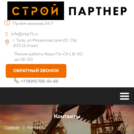
Приём звонков 24/7
info@stp71.ru
г. Тула, ул Рязанская дом 20. Оф
300 (3 этаж)
Режим работы базы
Пн-Сб с 8-00
до 18-00
ОБРАТНЫЙ ЗВОНОК
+7 (920) 755-51-65
Контакты
Главная
Контакты