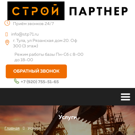
Приём звонков 24/7
info@stp71.ru
г. Тула, ул Рязанская дом 20. Оф
300 (3 этаж)
Режим работы базы
Пн-Сб с 8-00
до 18-00
ОБРАТНЫЙ ЗВОНОК
+7 (920) 755-51-65
Услуги
Главная
Услуги