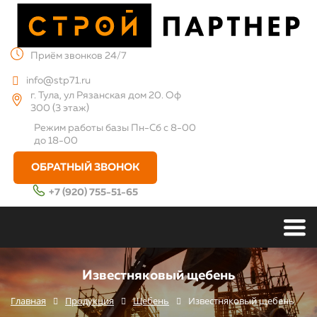
Приём звонков 24/7
info@stp71.ru
г. Тула, ул Рязанская дом 20. Оф
300 (3 этаж)
Режим работы базы
Пн-Сб с 8-00
до 18-00
ОБРАТНЫЙ ЗВОНОК
+7 (920) 755-51-65
Известняковый щебень
Главная
Продукция
Щебень
Известняковый щебень