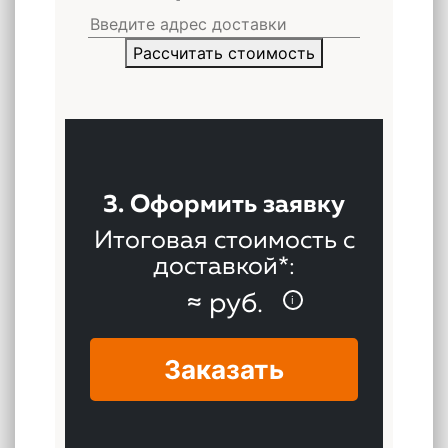
Рассчитать стоимость
↑
3. Оформить заявку
Итоговая стоимость с
доставкой*:
≈
руб.
i
Нажимая на кнопку «Отправить»,
вы даете
Согласие на обработку
персональных данных
, а также
Заказать
Согласие на обработку
персональных данных
метрическими программами
в