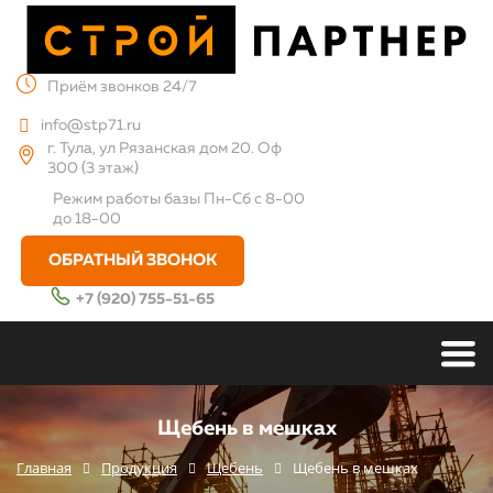
Приём звонков 24/7
info@stp71.ru
г. Тула, ул Рязанская дом 20. Оф
300 (3 этаж)
Режим работы базы
Пн-Сб с 8-00
до 18-00
ОБРАТНЫЙ ЗВОНОК
+7 (920) 755-51-65
Щебень в мешках
Главная
Продукция
Щебень
Щебень в мешках